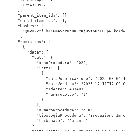
      1754320527

    ],

    "parent_item_ids": [],

    "child_item_ids": [],

    "hashes": [

      "QmPuVxxfEh4K6meSorucB8UxRjDStoKbELSpWBkgXdwXS9
    ],

    "revisions": [

      {

        "data": {

          "data": {

            "annoProcedura": 2022,

            "lotti": [

              {

                "dataPubblicazione": "2025-08-04T16:4
                "dataVendita": "2025-12-11T12:00:00",
                "idAsta": 4334036,

                "numeroLotto": "1"

              }

            ],

            "numeroProcedura": "418",

            "tipologiaProcedura": "Esecuzione Immobil
            "tribunale": "Catania"

          },
