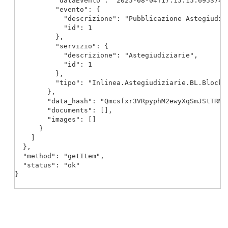
          "dataEvento": "2025-08-04T17:15:15.6953745+
          "evento": {

            "descrizione": "Pubblicazione Astegiudizi
            "id": 1

          },

          "servizio": {

            "descrizione": "Astegiudiziarie",

            "id": 1

          },

          "tipo": "Inlinea.Astegiudiziarie.BL.Blockc
        },

        "data_hash": "Qmcsfxr3VRpyphM2ewyXqSmJStTRM1b
        "documents": [],

        "images": []

      }

    ]

  },

  "method": "getItem",

  "status": "ok"

}
