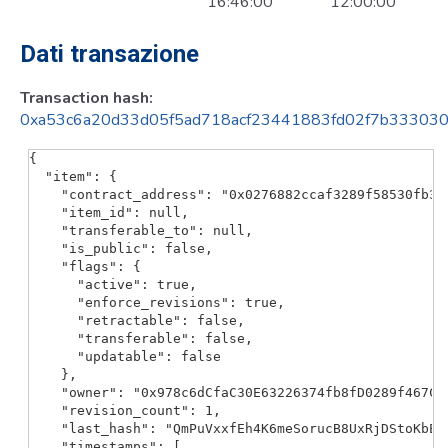
16:46:00
12:00:00
Dati transazione
Transaction hash:
0xa53c6a20d33d05f5ad718acf23441883fd02f7b333030
{

  "item": {

    "contract_address": "0x0276882ccaf3289f58530fb335
    "item_id": null,

    "transferable_to": null,

    "is_public": false,

    "flags": {

      "active": true,

      "enforce_revisions": true,

      "retractable": false,

      "transferable": false,

      "updatable": false

    },

    "owner": "0x978c6dCfaC30E63226374fb8fD0289f467C89
    "revision_count": 1,

    "last_hash": "QmPuVxxfEh4K6meSorucB8UxRjDStoKbELS
    "timestamps": [
