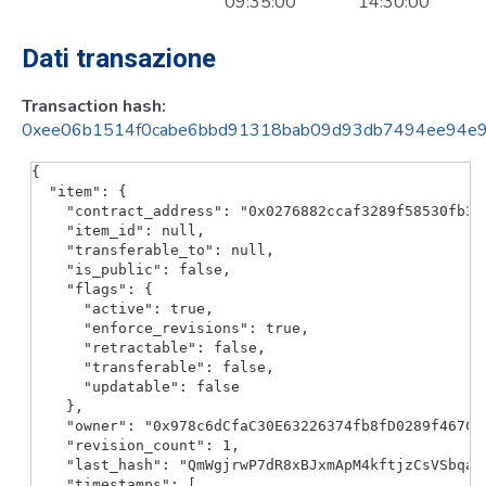
09:35:00
14:30:00
Dati transazione
Transaction hash:
0xee06b1514f0cabe6bbd91318bab09d93db7494ee94e9
{

  "item": {

    "contract_address": "0x0276882ccaf3289f58530fb335
    "item_id": null,

    "transferable_to": null,

    "is_public": false,

    "flags": {

      "active": true,

      "enforce_revisions": true,

      "retractable": false,

      "transferable": false,

      "updatable": false

    },

    "owner": "0x978c6dCfaC30E63226374fb8fD0289f467C89
    "revision_count": 1,

    "last_hash": "QmWgjrwP7dR8xBJxmApM4kftjzCsVSbqaHe
    "timestamps": [
