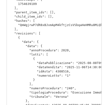
      1754639109

    ],

    "parent_item_ids": [],

    "child_item_ids": [],

    "hashes": [

      "QmWgjrwP7dR8xBJxmApM4kftjzCsVSbqaHeHMRu8MiQkxG
    ],

    "revisions": [

      {

        "data": {

          "data": {

            "annoProcedura": 2020,

            "lotti": [

              {

                "dataPubblicazione": "2025-08-08T09:3
                "dataVendita": "2025-11-06T14:30:00",
                "idAsta": 4308516,

                "numeroLotto": "1"

              }

            ],

            "numeroProcedura": "240",

            "tipologiaProcedura": "Esecuzione Immobil
            "tribunale": "Verona"

          },
