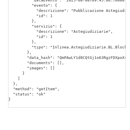
          "dataEvento": "2025-08-08T09:45:06.7008079+
          "evento": {

            "descrizione": "Pubblicazione Astegiudizi
            "id": 1

          },

          "servizio": {

            "descrizione": "Astegiudiziarie",

            "id": 1

          },

          "tipo": "Inlinea.Astegiudiziarie.BL.Blockc
        },

        "data_hash": "QmPAwLY1d8CQtGj1o63RgzFDXpoXssL
        "documents": [],

        "images": []

      }

    ]

  },

  "method": "getItem",

  "status": "ok"

}
