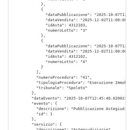
              },

              {

                "dataPubblicazione": "2025-10-07T12:3
                "dataVendita": "2025-12-02T11:00:00",
                "idAsta": 4312103,

                "numeroLotto": "3"

              },

              {

                "dataPubblicazione": "2025-10-07T12:3
                "dataVendita": "2025-12-02T11:00:00",
                "idAsta": 4312102,

                "numeroLotto": "4"

              }

            ],

            "numeroProcedura": "41",

            "tipologiaProcedura": "Esecuzione Immobil
            "tribunale": "Spoleto"

          },

          "dataEvento": "2025-10-07T12:45:40.0200232+
          "evento": {

            "descrizione": "Pubblicazione Astegiudizi
            "id": 1

          },

          "servizio": {

            "descrizione": "Astegiudiziarie",
