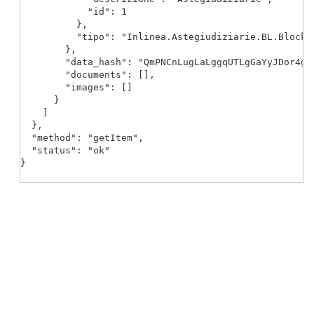
            "id": 1

          },

          "tipo": "Inlinea.Astegiudiziarie.BL.Blockc
        },

        "data_hash": "QmPNCnLugLaLggqUTLgGaYyJDor4gAY
        "documents": [],

        "images": []

      }

    ]

  },

  "method": "getItem",

  "status": "ok"

}
