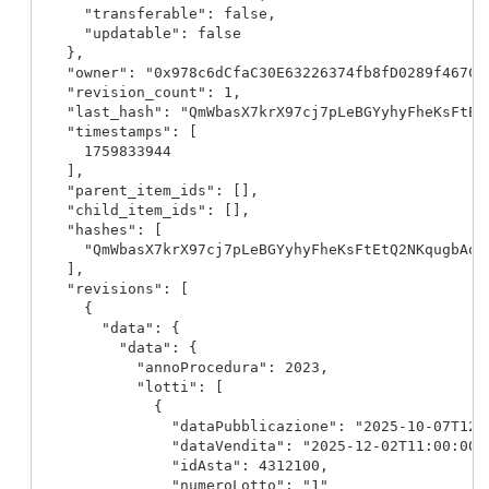
      "transferable": false,

      "updatable": false

    },

    "owner": "0x978c6dCfaC30E63226374fb8fD0289f467C89
    "revision_count": 1,

    "last_hash": "QmWbasX7krX97cj7pLeBGYyhyFheKsFtEtQ
    "timestamps": [

      1759833944

    ],

    "parent_item_ids": [],

    "child_item_ids": [],

    "hashes": [

      "QmWbasX7krX97cj7pLeBGYyhyFheKsFtEtQ2NKqugbAojw
    ],

    "revisions": [

      {

        "data": {

          "data": {

            "annoProcedura": 2023,

            "lotti": [

              {

                "dataPubblicazione": "2025-10-07T12:3
                "dataVendita": "2025-12-02T11:00:00",
                "idAsta": 4312100,

                "numeroLotto": "1"
