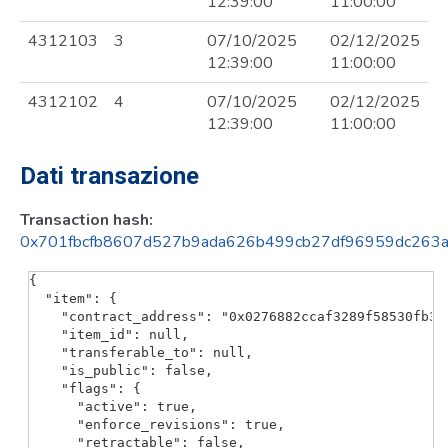
12:39:00
11:00:00
4312103
3
07/10/2025
02/12/2025
12:39:00
11:00:00
4312102
4
07/10/2025
02/12/2025
12:39:00
11:00:00
Dati transazione
Transaction hash:
0x701fbcfb8607d527b9ada626b499cb27df96959dc263a
{

  "item": {

    "contract_address": "0x0276882ccaf3289f58530fb335
    "item_id": null,

    "transferable_to": null,

    "is_public": false,

    "flags": {

      "active": true,

      "enforce_revisions": true,

      "retractable": false,
