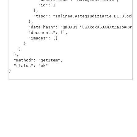
            "id": 1

          },

          "tipo": "Inlinea.Astegiudiziarie.BL.Blockc
        },

        "data_hash": "QmUXujFjCwXxgxXSJA4XtZa1pAR497Q
        "documents": [],

        "images": []

      }

    ]

  },

  "method": "getItem",

  "status": "ok"

}
