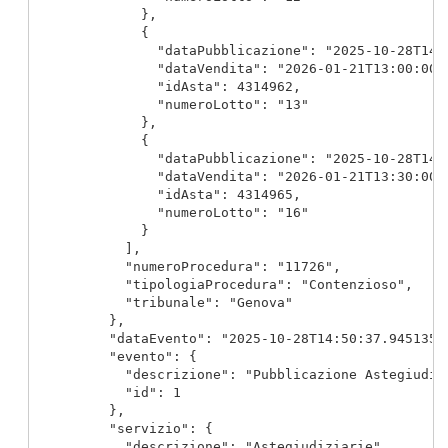
              },

              {

                "dataPubblicazione": "2025-10-28T14:3
                "dataVendita": "2026-01-21T13:00:00",
                "idAsta": 4314962,

                "numeroLotto": "13"

              },

              {

                "dataPubblicazione": "2025-10-28T14:3
                "dataVendita": "2026-01-21T13:30:00",
                "idAsta": 4314965,

                "numeroLotto": "16"

              }

            ],

            "numeroProcedura": "11726",

            "tipologiaProcedura": "Contenzioso",

            "tribunale": "Genova"

          },

          "dataEvento": "2025-10-28T14:50:37.9451358+
          "evento": {

            "descrizione": "Pubblicazione Astegiudizi
            "id": 1

          },

          "servizio": {

            "descrizione": "Astegiudiziarie",
