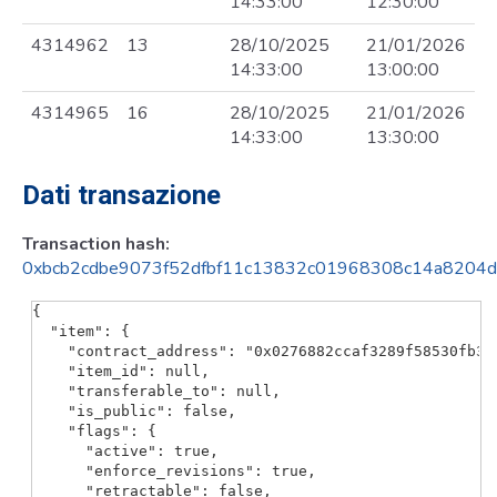
14:33:00
12:30:00
4314962
13
28/10/2025
21/01/2026
14:33:00
13:00:00
4314965
16
28/10/2025
21/01/2026
14:33:00
13:30:00
Dati transazione
Transaction hash:
0xbcb2cdbe9073f52dfbf11c13832c01968308c14a8204d
{

  "item": {

    "contract_address": "0x0276882ccaf3289f58530fb335
    "item_id": null,

    "transferable_to": null,

    "is_public": false,

    "flags": {

      "active": true,

      "enforce_revisions": true,

      "retractable": false,
