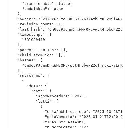
      "transferable": false,

      "updatable": false

    },

    "owner": "0x978c6dCfaC30E63226374fb8fD0289f467C89
    "revision_count": 1,

    "last_hash": "QmUovPJqmnDFxWMvQNcywUt4F5bqNZ2qfTm
    "timestamps": [

      1761659440

    ],

    "parent_item_ids": [],

    "child_item_ids": [],

    "hashes": [

      "QmUovPJqmnDFxWMvQNcywUt4F5bqNZ2qfTmoxz77EmRw56
    ],

    "revisions": [

      {

        "data": {

          "data": {

            "annoProcedura": 2023,

            "lotti": [

              {

                "dataPubblicazione": "2025-10-28T14:3
                "dataVendita": "2026-01-21T12:30:00",
                "idAsta": 4314961,

                "numeroLotto": "12"
