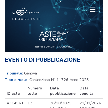
☰
Tecnologia QUADRANS FOUNDATION
EVENTO DI PUBBLICAZIONE
Tribunale:
Genova
Tipo e ruolo:
Contenzioso N° 11726 Anno 2023
Numero
Data
Data
ID asta
lotto
pubblicazione
vendita
4314961
12
28/10/2025
21/01/2026