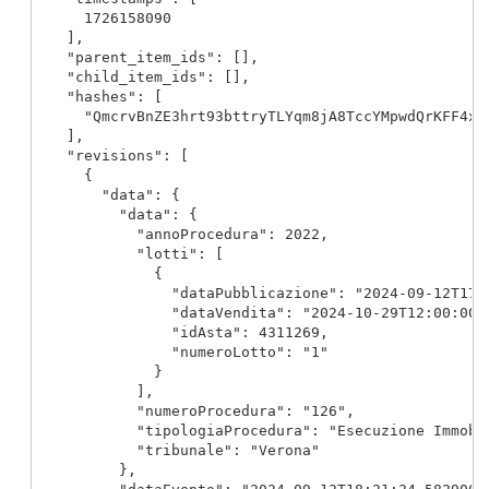
      1726158090

    ],

    "parent_item_ids": [],

    "child_item_ids": [],

    "hashes": [

      "QmcrvBnZE3hrt93bttryTLYqm8jA8TccYMpwdQrKFF4xGE
    ],

    "revisions": [

      {

        "data": {

          "data": {

            "annoProcedura": 2022,

            "lotti": [

              {

                "dataPubblicazione": "2024-09-12T17:5
                "dataVendita": "2024-10-29T12:00:00",
                "idAsta": 4311269,

                "numeroLotto": "1"

              }

            ],

            "numeroProcedura": "126",

            "tipologiaProcedura": "Esecuzione Immobil
            "tribunale": "Verona"

          },
