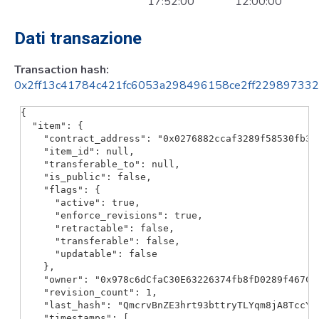
17:52:00
12:00:00
Dati transazione
Transaction hash:
0x2ff13c41784c421fc6053a298496158ce2ff22989733
{

  "item": {

    "contract_address": "0x0276882ccaf3289f58530fb335
    "item_id": null,

    "transferable_to": null,

    "is_public": false,

    "flags": {

      "active": true,

      "enforce_revisions": true,

      "retractable": false,

      "transferable": false,

      "updatable": false

    },

    "owner": "0x978c6dCfaC30E63226374fb8fD0289f467C89
    "revision_count": 1,

    "last_hash": "QmcrvBnZE3hrt93bttryTLYqm8jA8TccYMp
    "timestamps": [
