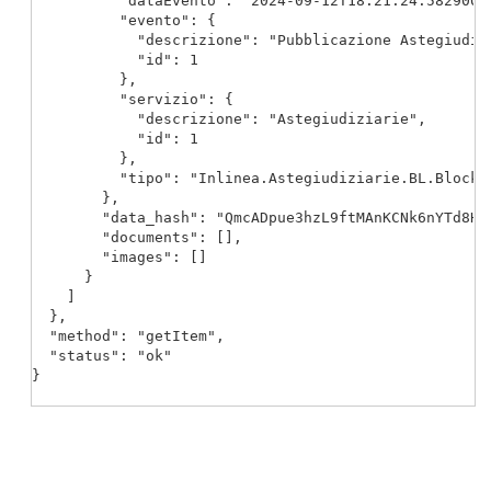
          "dataEvento": "2024-09-12T18:21:24.5829007+
          "evento": {

            "descrizione": "Pubblicazione Astegiudizi
            "id": 1

          },

          "servizio": {

            "descrizione": "Astegiudiziarie",

            "id": 1

          },

          "tipo": "Inlinea.Astegiudiziarie.BL.Blockc
        },

        "data_hash": "QmcADpue3hzL9ftMAnKCNk6nYTd8HUu
        "documents": [],

        "images": []

      }

    ]

  },

  "method": "getItem",

  "status": "ok"

}
