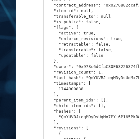
    "contract_address": "0x0276882ccaf
    "item_id": null,

    "transferable_to": null,

    "is_public": false,

    "flags": {

      "active": true,

      "enforce_revisions": true,

      "retractable": false,

      "transferable": false,

      "updatable": false

    },

    "owner": "0x978c6dCfaC30E63226374fb
    "revision_count": 1,

    "last_hash": "QmYUVBJieqMDyDsUqMx7
    "timestamps": [

      1744900838

    ],

    "parent_item_ids": [],

    "child_item_ids": [],

    "hashes": [

      "QmYUVBJieqMDyDsUqMx7PYj6P165PkB8
    ],

    "revisions": [

      {
