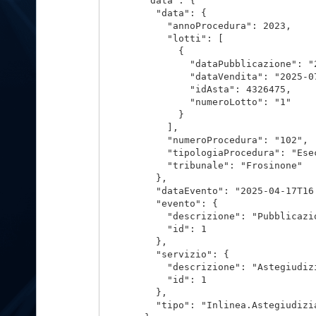
        "data": {

          "data": {

            "annoProcedura": 2023,

            "lotti": [

              {

                "dataPubblicazione": "2
                "dataVendita": "2025-07
                "idAsta": 4326475,

                "numeroLotto": "1"

              }

            ],

            "numeroProcedura": "102",

            "tipologiaProcedura": "Esec
            "tribunale": "Frosinone"

          },

          "dataEvento": "2025-04-17T16:
          "evento": {

            "descrizione": "Pubblicazio
            "id": 1

          },

          "servizio": {

            "descrizione": "Astegiudizi
            "id": 1

          },

          "tipo": "Inlinea.Astegiudizi