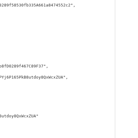
3289f58530fb335A661a8474552c2",

8fD0289f467C89F37",

PYj6P165PkB8utdoy8QxWcxZUA",

utdoy8QxWcxZUA"
