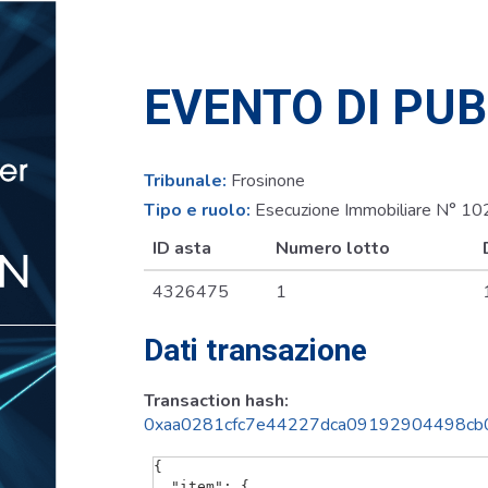
EVENTO DI PU
Tribunale:
Frosinone
Tipo e ruolo:
Esecuzione Immobiliare N° 1
ID asta
Numero lotto
4326475
1
Dati transazione
Transaction hash:
0xaa0281cfc7e44227dca09192904498cb
{

  "item": {
