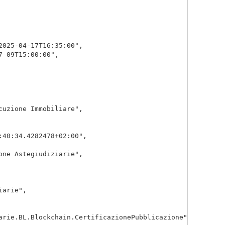
025-04-17T16:35:00",

-09T15:00:00",

uzione Immobiliare",

40:34.4282478+02:00",

ne Astegiudiziarie",

arie",

arie.BL.Blockchain.CertificazionePubblicazione"
