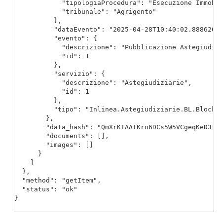
            "tipologiaProcedura": "Esecuzione Immobil
            "tribunale": "Agrigento"

          },

          "dataEvento": "2025-04-28T10:40:02.8886263+
          "evento": {

            "descrizione": "Pubblicazione Astegiudizi
            "id": 1

          },

          "servizio": {

            "descrizione": "Astegiudiziarie",

            "id": 1

          },

          "tipo": "Inlinea.Astegiudiziarie.BL.Blockc
        },

        "data_hash": "QmXrKTAAtKro6DCs5W5VCgeqKeD3tsF
        "documents": [],

        "images": []

      }

    ]

  },

  "method": "getItem",

  "status": "ok"

}
