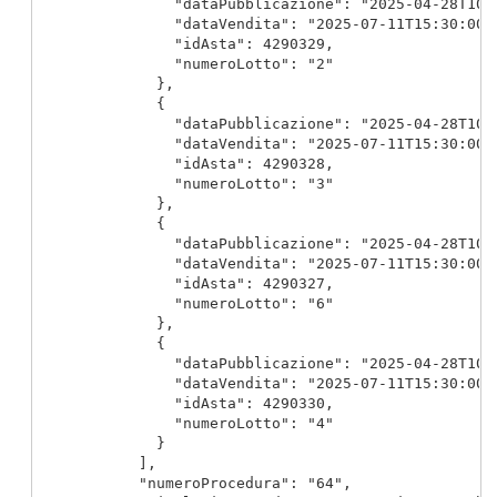
                "dataPubblicazione": "2025-04-28T10:2
                "dataVendita": "2025-07-11T15:30:00",
                "idAsta": 4290329,

                "numeroLotto": "2"

              },

              {

                "dataPubblicazione": "2025-04-28T10:2
                "dataVendita": "2025-07-11T15:30:00",
                "idAsta": 4290328,

                "numeroLotto": "3"

              },

              {

                "dataPubblicazione": "2025-04-28T10:2
                "dataVendita": "2025-07-11T15:30:00",
                "idAsta": 4290327,

                "numeroLotto": "6"

              },

              {

                "dataPubblicazione": "2025-04-28T10:2
                "dataVendita": "2025-07-11T15:30:00",
                "idAsta": 4290330,

                "numeroLotto": "4"

              }

            ],

            "numeroProcedura": "64",
