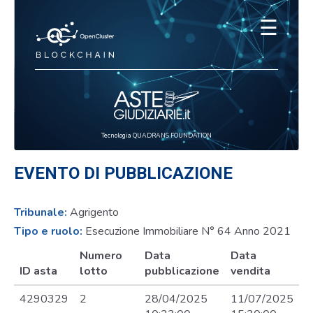
☰
Tecnologia QUADRANS FOUNDATION
EVENTO DI PUBBLICAZIONE
Tribunale:
Agrigento
Tipo e ruolo:
Esecuzione Immobiliare N° 64 Anno 2021
Numero
Data
Data
ID asta
lotto
pubblicazione
vendita
4290329
2
28/04/2025
11/07/2025