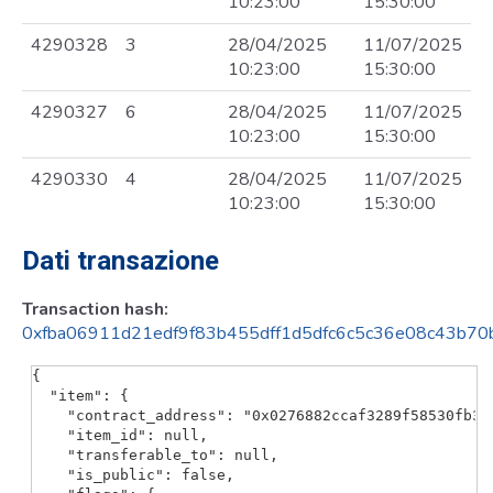
10:23:00
15:30:00
4290328
3
28/04/2025
11/07/2025
10:23:00
15:30:00
4290327
6
28/04/2025
11/07/2025
10:23:00
15:30:00
4290330
4
28/04/2025
11/07/2025
10:23:00
15:30:00
Dati transazione
Transaction hash:
0xfba06911d21edf9f83b455dff1d5dfc6c5c36e08c43b7
{

  "item": {

    "contract_address": "0x0276882ccaf3289f58530fb335
    "item_id": null,

    "transferable_to": null,

    "is_public": false,
